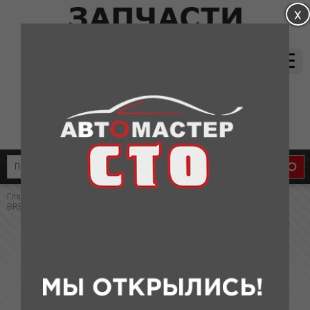
магазин:
(831) 415-37-66
8-905-011-08-87
сервис:
8-910-134-88-33
8-910-136-58-33
Главная
»
Каталог
»
Запчасти для Lifan
» ФИЛЬТР ВОЗДУШНЫЙ LF
BREEZ (КИТАЙ)
ФИЛЬТР ВОЗДУШНЫЙ LF BREEZ (КИТАЙ)