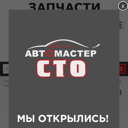
магазин:
(831) 415-37-66
8-905-011-08-87
сервис:
8-910-134-88-33
8-910-136-58-33
Главная
»
Каталог
»
Запчасти для Chery
» Наконечник рулевой левый
Tiggo(аналог)
Наконечник рулевой левый Tiggo(аналог)