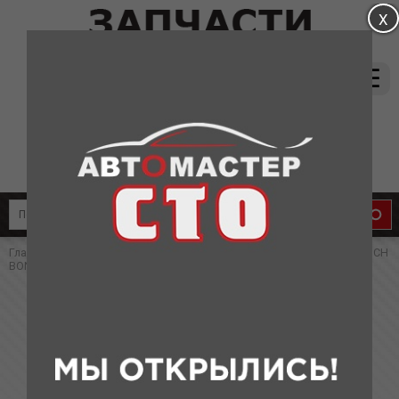
магазин:
(831) 415-37-66
8-905-011-08-87
сервис:
8-910-134-88-33
8-910-136-58-33
Главная
»
Каталог
»
Запчасти для Chery
» СТОЙКА СТАБИЛИЗАТОРА CH
BONUS, VERY(оригинал)
СТОЙКА СТАБИЛИЗАТОРА CH BONUS,
VERY(оригинал)