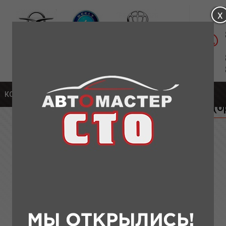
Магазин: ул. Удмуртская, д.1а
Сервис: Московское шоссе, 304А К5
части для Chery
КОНТАКТЫ
» Рычаг передний правый (оригинал)
Рычаг передний правый (о