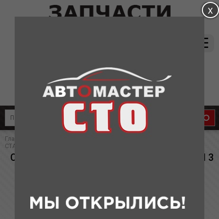
магазин:
(831) 415-37-66
8-905-011-08-87
сервис:
8-910-134-88-33
8-910-136-58-33
Главная
»
Каталог
»
Запчасти для Haima
» СТОЙКА ПЕРЕДНЕГО
СТАБИЛИЗАТОРА HM 3
СТОЙКА ПЕРЕДНЕГО СТАБИЛИЗАТОРА HM 3