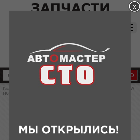
магазин:
(831) 415-37-66
8-905-011-08-87
сервис:
8-910-134-88-33
8-910-136-58-33
Главная
»
Каталог
»
Запчасти для Great Wall
» ФИЛЬТР МАСЛЯНЫЙ GW
HOVER, H3,H5 (БЕНЗИН)(аналог)
ФИЛЬТР МАСЛЯНЫЙ GW HOVER, H3,H5
(БЕНЗИН)(аналог)