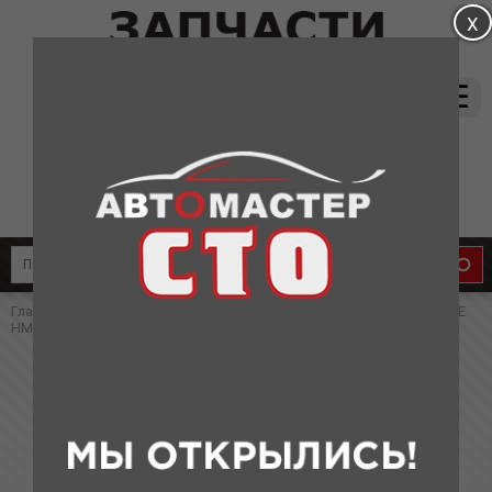
магазин:
(831) 415-37-66
8-905-011-08-87
сервис:
8-910-134-88-33
8-910-136-58-33
Главная
»
Каталог
»
Запчасти для Haima
» НАСОС ВОДЯНОЙ В СБОРЕ
HM 3
НАСОС ВОДЯНОЙ В СБОРЕ HM 3