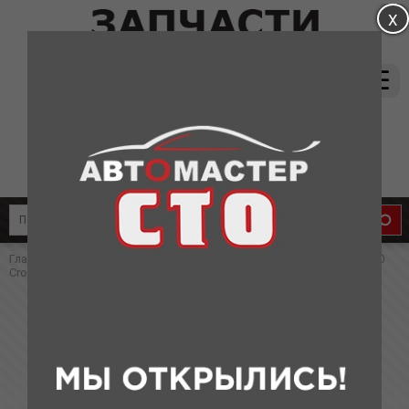
магазин:
(831) 415-37-66
8-905-011-08-87
сервис:
8-910-134-88-33
8-910-136-58-33
Главная
»
Каталог
»
Запчасти для Dongfeng
» Ремень сервисный H30
Cross
Ремень сервисный H30 Cross