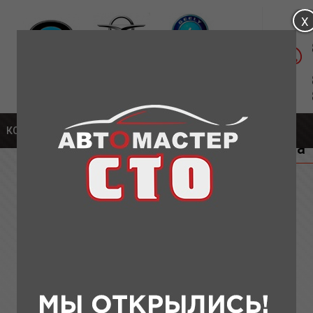
Магазин: ул. Удмуртская, д.1а
Сервис: Московское шоссе, 304А К5
части для Chery
КОНТАКТЫ
» Опора переднего амортизатора Т11(оригинал)
Опора переднего амортизатора 