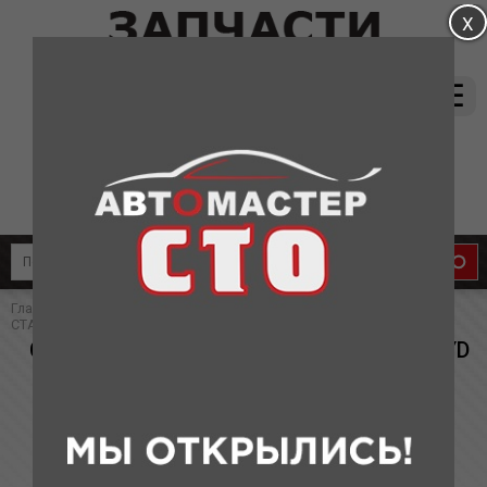
магазин:
(831) 415-37-66
8-905-011-08-87
сервис:
8-910-134-88-33
8-910-136-58-33
Главная
»
Каталог
»
Запчасти для BYD
» СТОЙКА ПЕРЕДНЕГО
СТАБИЛИЗАТОРА BYD F3, F3-R(аналог)
СТОЙКА ПЕРЕДНЕГО СТАБИЛИЗАТОРА BYD
F3, F3-R(аналог)